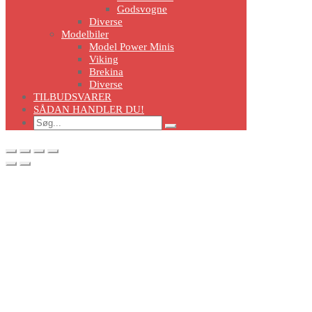
Godsvogne
Diverse
Modelbiler
Model Power Minis
Viking
Brekina
Diverse
TILBUDSVARER
SÅDAN HANDLER DU!
Search