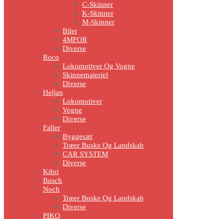
C-Skinner
K-Skinner
M-Skinner
Biler
4MFOR
Diverse
Roco
Lokomotiver Og Vogne
Skinnemateriel
Diverse
Heljan
Lokomotiver
Vogne
Diverse
Faller
Byggesæt
Træer Buske Og Landskab
CAR SYSTEM
Diverse
Kibri
Busch
Noch
Træer Buske Og Landskab
Diverse
PIKO