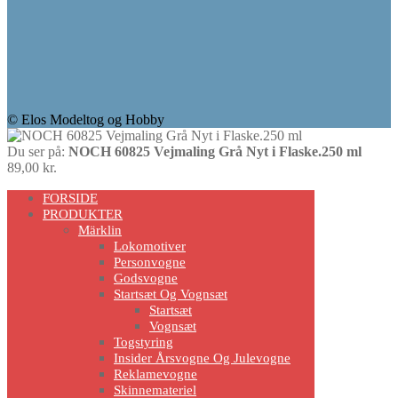
© Elos Modeltog og Hobby
Du ser på:
NOCH 60825 Vejmaling Grå Nyt i Flaske.250 ml
89,00
kr.
Scroll
FORSIDE
Up
PRODUKTER
Märklin
Lokomotiver
Personvogne
Godsvogne
Startsæt Og Vognsæt
Startsæt
Vognsæt
Togstyring
Insider Årsvogne Og Julevogne
Reklamevogne
Skinnemateriel