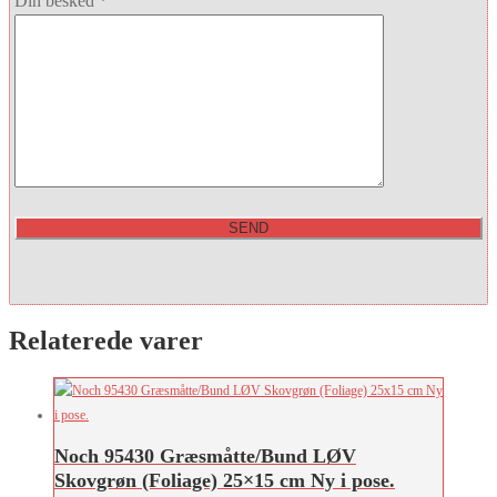
Din besked *
Relaterede varer
Noch 95430 Græsmåtte/Bund LØV
Skovgrøn (Foliage) 25×15 cm Ny i pose.