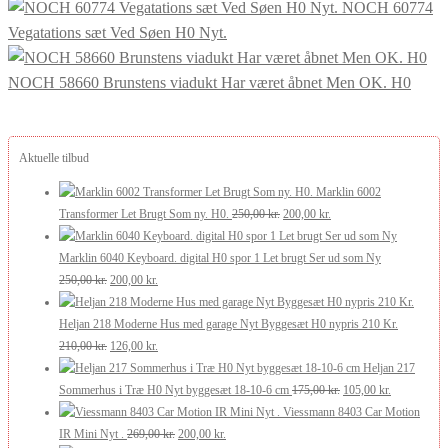
NOCH 60774
Vegatations sæt Ved Søen H0 Nyt.
NOCH 58660 Brunstens viadukt Har været åbnet Men OK. H0
Aktuelle tilbud
Marklin 6002
Den
Den
Transformer Let Brugt Som ny. H0.
250,00
kr.
200,00
kr.
oprindelige
aktuelle
pris
pris
Marklin 6040 Keyboard. digital H0 spor 1 Let brugt Ser ud som Ny
Den
Den
var:
er:
250,00
kr.
200,00
kr.
oprindelige
aktuelle
250,00 kr..
200,00 kr..
pris
pris
Heljan 218 Moderne Hus med garage Nyt Byggesæt H0 nypris 210 Kr.
var:
Den
er:
Den
210,00
kr.
126,00
kr.
250,00 kr..
oprindelige
200,00 kr..
aktuelle
Heljan 217
pris
pris
Den
Den
Sommerhus i Træ H0 Nyt byggesæt 18-10-6 cm
175,00
kr.
105,00
kr.
var:
er:
oprindelige
aktuelle
Viessmann 8403 Car Motion
210,00 kr..
126,00 kr..
Den
Den
pris
pris
IR Mini Nyt .
269,00
kr.
200,00
kr.