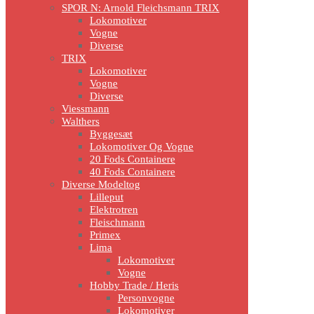
SPOR N: Arnold Fleichsmann TRIX
Lokomotiver
Vogne
Diverse
TRIX
Lokomotiver
Vogne
Diverse
Viessmann
Walthers
Byggesæt
Lokomotiver Og Vogne
20 Fods Containere
40 Fods Containere
Diverse Modeltog
Lilleput
Elektrotren
Fleischmann
Primex
Lima
Lokomotiver
Vogne
Hobby Trade / Heris
Personvogne
Lokomotiver