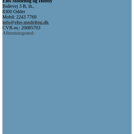
Elos Modeltog og Hobby
Ballevej 3 B, th.,
8300 Odder
Mobil: 2243 7769
info@elos-modeltog.dk
CVR-nr.: 20085703
Afhentningssted: