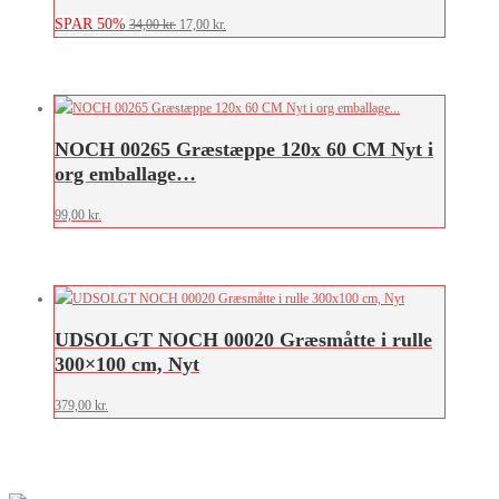
SPAR 50%
Den
Den
34,00
kr.
17,00
kr.
oprindelige
aktuelle
pris
pris
var:
er:
34,00 kr..
17,00 kr..
NOCH 00265 Græstæppe 120x 60 CM Nyt i
org emballage…
99,00
kr.
UDSOLGT NOCH 00020 Græsmåtte i rulle
300×100 cm, Nyt
379,00
kr.