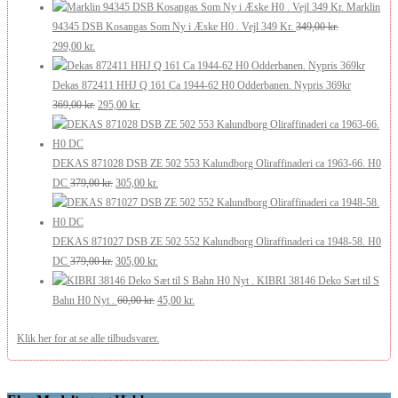
oprindelige
aktuelle
var:
er:
Marklin
pris
pris
175,00 kr..
105,00 kr..
94345 DSB Kosangas Som Ny i Æske H0 . Vejl 349 Kr.
349,00
kr.
Den
Den
var:
er:
299,00
kr.
oprindelige
aktuelle
269,00 kr..
200,00 kr..
pris
pris
Dekas 872411 HHJ Q 161 Ca 1944-62 H0 Odderbanen. Nypris 369kr
var:
er:
Den
Den
369,00
kr.
295,00
kr.
349,00 kr..
299,00 kr..
oprindelige
aktuelle
pris
pris
var:
er:
DEKAS 871028 DSB ZE 502 553 Kalundborg Oliraffinaderi ca 1963-66. H0
369,00 kr..
Den
295,00 kr..
Den
DC
379,00
kr.
305,00
kr.
oprindelige
aktuelle
pris
pris
var:
er:
DEKAS 871027 DSB ZE 502 552 Kalundborg Oliraffinaderi ca 1948-58. H0
379,00 kr..
Den
305,00 kr..
Den
DC
379,00
kr.
305,00
kr.
oprindelige
aktuelle
KIBRI 38146 Deko Sæt til S
pris
Den
pris
Den
Bahn H0 Nyt .
60,00
kr.
45,00
kr.
var:
oprindelige
er:
aktuelle
Klik her for at se alle tilbudsvarer.
379,00 kr..
pris
305,00 kr..
pris
var:
er:
60,00 kr..
45,00 kr..